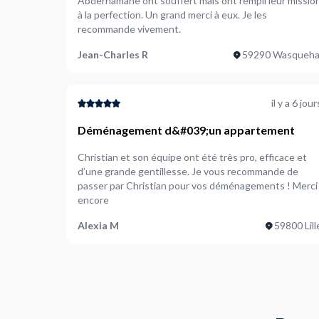
Abderhamane ont souffert mais ont rempli leur missio
à la perfection. Un grand merci à eux. Je les
recommande vivement.
Jean-Charles R
59290 Wasqueha
il y a 6 jour
Déménagement d&#039;un appartement
Christian et son équipe ont été très pro, efficace et
d’une grande gentillesse. Je vous recommande de
passer par Christian pour vos déménagements ! Merci
encore
Alexia M
59800 Lill