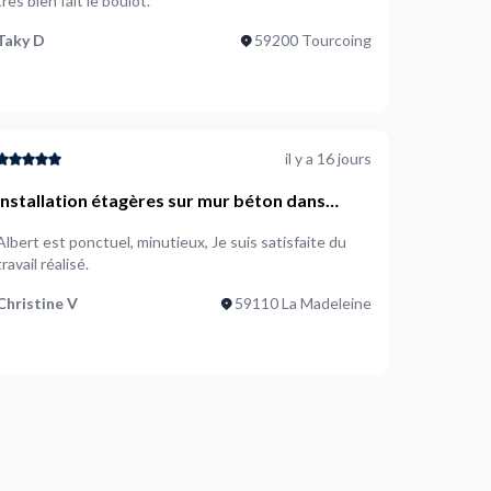
très bien fait le boulot.
Taky D
59200 Tourcoing
il y a 16 jours
nstallation étagères sur mur béton dans
garage
Albert est ponctuel, minutieux, Je suis satisfaite du
travail réalisé.
Christine V
59110 La Madeleine