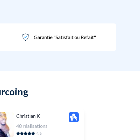
Garantie "Satisfait ou Refait"
urcoing
Christian K
48
réalisations
4.8