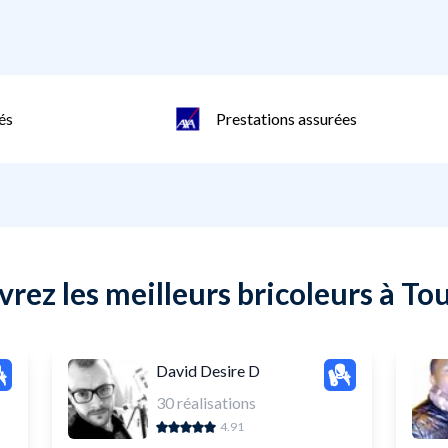
és
Prestations assurées
rez les meilleurs bricoleurs à To
David Desire D
30
réalisations
4.91