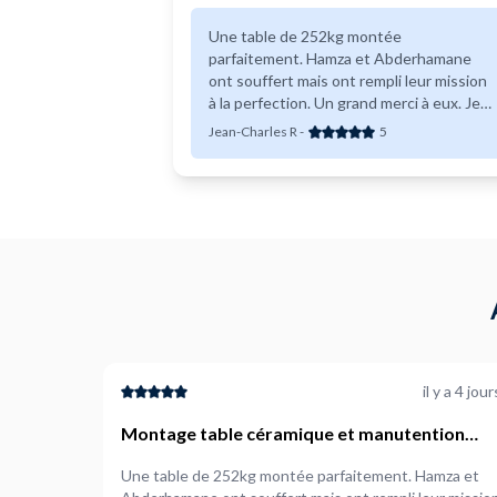
Une table de 252kg montée
parfaitement. Hamza et Abderhamane
ont souffert mais ont rempli leur mission
à la perfection. Un grand merci à eux. Je
les recommande vivement.
Jean-Charles R
-
5
il y a 4 jour
Montage table céramique et manutention
jusque dans la pièce de destination
Une table de 252kg montée parfaitement. Hamza et