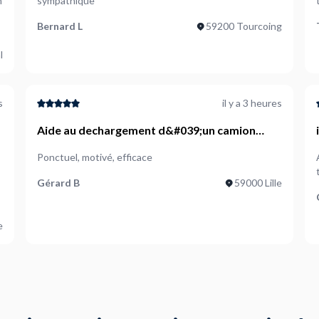
n
sympathique
Bernard L
59200 Tourcoing
l
s
il y a 3 heures
Aide au dechargement d&#039;un camion
i
17m3
Ponctuel, motivé, efficace
Gérard B
59000 Lille
e