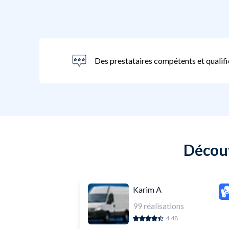
Des prestataires compétents et qualifi
Découv
Karim A
99
réalisations
4.48