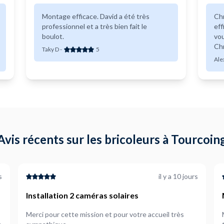
Montage efficace. David a été très
Chr
professionnel et a très bien fait le
eff
boulot.
vo
Ch
Taky D
-
5
Me
Ale
Avis récents sur les bricoleurs à Tourcoin
s
il y a 10 jours
Installation 2 caméras solaires
Merci pour cette mission et pour votre accueil très