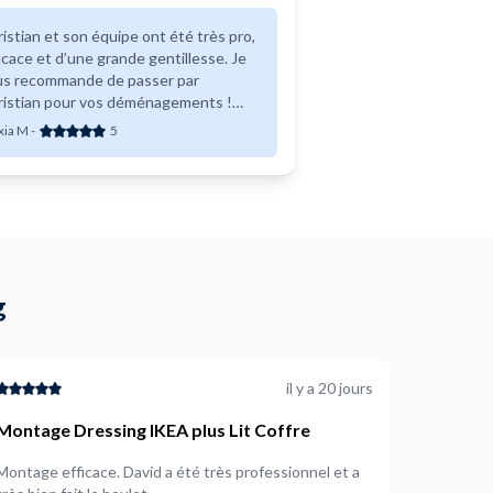
istian et son équipe ont été très pro,
icace et d’une grande gentillesse. Je
us recommande de passer par
ristian pour vos déménagements !
rci encore
xia M
-
5
g
il y a 20 jours
Montage Dressing IKEA plus Lit Coffre
Montage efficace. David a été très professionnel et a