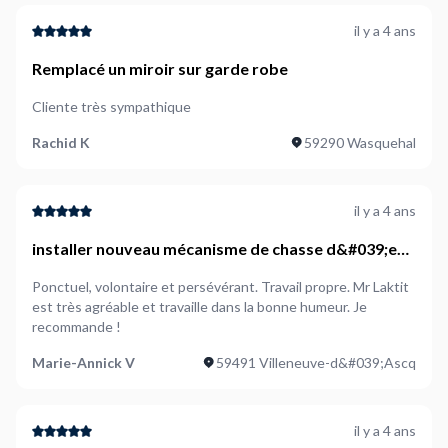
il y a 4 ans
Remplacé un miroir sur garde robe
Cliente très sympathique
Rachid K
59290 Wasquehal
il y a 4 ans
installer nouveau mécanisme de chasse d&#039;eau
(déjà acheté)
Ponctuel, volontaire et persévérant. Travail propre. Mr Laktit
est très agréable et travaille dans la bonne humeur. Je
recommande !
Marie-Annick V
59491 Villeneuve-d&#039;Ascq
il y a 4 ans