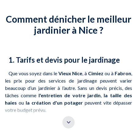
Comment dénicher le meilleur
jardinier à Nice ?
1. Tarifs et devis pour le jardinage
Que vous soyez dans le
Vieux Nice
, à
Cimiez
ou à
Fabron
,
les prix pour des services de jardinage peuvent varier
beaucoup d’un jardinier à l’autre. Sans un devis précis, des
tâches comme
l'entretien de votre jardin
,
la taille des
haies
ou
la création d'un potager
peuvent vite dépasser
votre budget prévu.
Avec
NeedHelp
, vous pouvez confronter les devis de
plusieurs jardiniers locaux et connaître le
coût exact avant
le début des travaux
. Que ce soit pour un
entretien