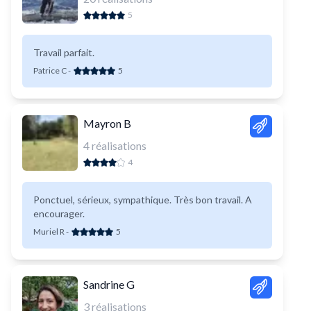
5
Travail parfait.
Patrice C
-
5
Mayron B
4
réalisations
4
Ponctuel, sérieux, sympathique. Très bon travail. A
encourager.
Muriel R
-
5
Sandrine G
3
réalisations