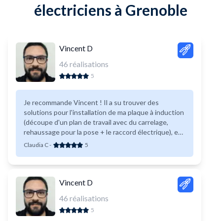
électriciens à Grenoble
Vincent D
46
réalisations
5
Je recommande Vincent ! Il a su trouver des
solutions pour l'installation de ma plaque à induction
(découpe d'un plan de travail avec du carrelage,
rehaussage pour la pose + le raccord électrique), et
ce en plus très rapidement. Travail propre et soigné.
Claudia C
-
5
Je suis très satisfaite du résultat !
Vincent D
46
réalisations
5