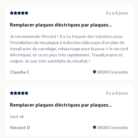
2. Évaluation des électriciens :
il y a 4 jours
l’importance des avis clients
Remplacer plaques élèctriques par plaques
induction
Que vous soyez en
Centre-Ville
ou à
Saint-Laurent
, il n’est
Je recommande Vincent ! Il a su trouver des solutions pour
pas toujours évident de choisir un bon électricien sans
l'installation de ma plaque à induction (découpe d'un plan de
consulter les avis des anciens clients. Un choix mal avisé
travail avec du carrelage, rehaussage pour la pose + le raccord
électrique), et ce en plus très rapidement. Travail propre et
pourrait entraîner des
travaux bâclés
, des
pannes
soigné. Je suis très satisfaite du résultat !
récurrentes
ou même des
risques pour la sécurité
.
Les électriciens disponibles sur
NeedHelp
sont notés par
Claudia C
38000 Grenoble
leurs clients pour qui ils ont déjà travaillé. Chaque
intervention, qu’il s’agisse d’un
dépannage
, de l’installation
de
luminaires
ou de la
mise en conformité
, est évaluée,
il y a 4 jours
garantissant ainsi un service de qualité à
Grenoble
.
Remplacer plaques élèctriques par plaques
induction
tout ok
3. Réactivité et disponibilité des
électriciens
Vincent D
38000 Grenoble