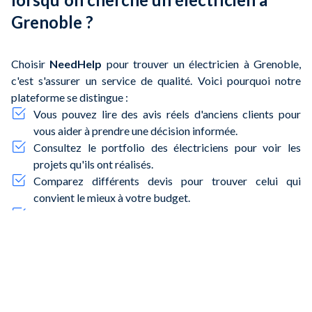
Grenoble ?
Choisir
NeedHelp
pour trouver un électricien à Grenoble,
c'est s'assurer un service de qualité. Voici pourquoi notre
plateforme se distingue :
Vous pouvez lire des avis réels d'anciens clients pour
vous aider à prendre une décision informée.
Consultez le portfolio des électriciens pour voir les
projets qu'ils ont réalisés.
Comparez différents devis pour trouver celui qui
convient le mieux à votre budget.
Trouvez rapidement un électricien disponible, que ce
soit pour une urgence ou un projet planifié.
Faites appel à des professionnels certifiés et
expérimentés pour garantir des installations électriques
sûres et conformes.
Que vous viviez à
l'Île Verte
, à
Berriat
, ou près de
la Bastille
,