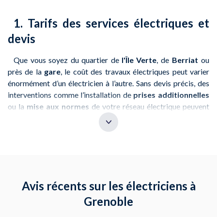
1. Tarifs des services électriques et
devis
Que vous soyez du quartier de
l'Île Verte
, de
Berriat
ou
près de la
gare
, le coût des travaux électriques peut varier
énormément d’un électricien à l’autre. Sans devis précis, des
interventions comme l’installation de
prises additionnelles
ou la
mise aux normes
de votre réseau électrique peuvent
vite dépasser votre budget.
Grâce à
NeedHelp
, vous pouvez comparer les devis de
plusieurs électriciens locaux et obtenir un
tarif fixe avant de
commencer les travaux
. Qu'il s'agisse de
réparations
,
d’
installations
ou de
mises aux normes
, cela vous permet
de maîtriser complètement vos dépenses.
Avis récents sur les électriciens à
Petit conseil
: Demandez toujours un devis détaillé pour
Grenoble
éviter les mauvaises surprises au niveau des coûts.