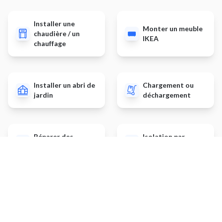
Installer une
Monter un meuble
chaudière / un
IKEA
chauffage
Installer un abri de
Chargement ou
jardin
déchargement
Réparer des
Isolation par
menuiseries bois
l'extérieur
Autres prestations