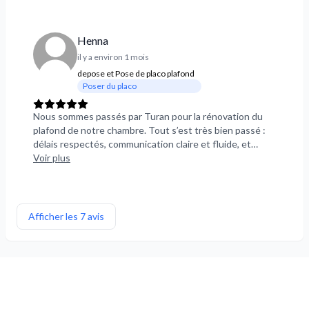
Henna
il y a environ 1 mois
depose et Pose de placo plafond
Poser du placo
Nous sommes passés par Turan pour la rénovation du
plafond de notre chambre. Tout s’est très bien passé :
délais respectés, communication claire et fluide, et
travail soigné. Nous sommes plus que satisfaits du
Voir plus
résultat. Merci encore pour votre travail et votre
professionnalisme !
Afficher les 7 avis