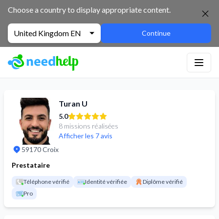
NeedHelp : site de jobbing et de services entre particuliers
Choose a country to display appropriate content.
United Kingdom EN
Continue
Turan U
5.0
8 missions réalisées
Afficher les 7 avis
59170 Croix
Prestataire
Téléphone vérifié
Identité vérifiée
Diplôme vérifié
Pro