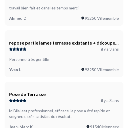
travail bien fait et dans les temps merci
Ahmed D
93250 Villemomble
repose partie lames terrasse existante + découpe
il y a 3 ans
autour poteaux nouvelles pergola
Personne très gentille
Yvan L
93250 Villemomble
Pose de Terrasse
il y a 3 ans
M Bilal est professionnel, efficace. la pose a été rapide et
soigneux. très satisfait du résultat.
Jean-Marc K
91540 Mennecy