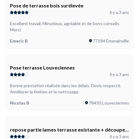
Pose de terrasse bois surélevée
il y a 3 ans
Excellent travail. Minutieux, agréable et de bons conseils.
Merci
Emeric B
77184 Émerainville
Pose terrasse Louveciennes
il y a 3 ans
Bonne prestation réalisée dans les délais. Devis respecté.
Améliorer la finition et le nettoyage.
Nicolas B
78430 Louveciennes
repose partie lames terrasse existante + découpe
il y a 3 ans
autour poteaux nouvelles pergola