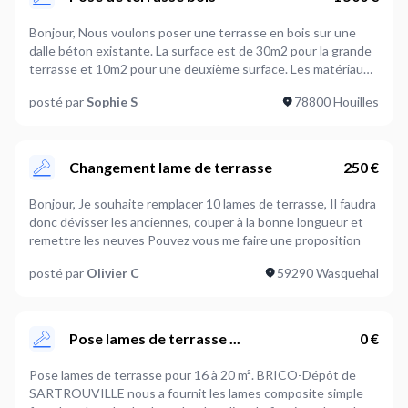
Bonjour, Nous voulons poser une terrasse en bois sur une
dalle béton existante. La surface est de 30m2 pour la grande
terrasse et 10m2 pour une deuxième surface. Les matériaux
sont fournis, merci de me fournir un devis pour le coût de la
posté par
Sophie S
78800 Houilles
pose.
Changement lame de terrasse
250 €
Bonjour, Je souhaite remplacer 10 lames de terrasse, Il faudra
donc dévisser les anciennes, couper à la bonne longueur et
remettre les neuves Pouvez vous me faire une proposition
posté par
Olivier C
59290 Wasquehal
Pose lames de terrasse ...
0 €
Pose lames de terrasse pour 16 à 20 m². BRICO-Dépôt de
SARTROUVILLE nous a fournit les lames composite simple