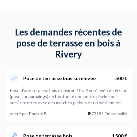
Les demandes récentes de
pose de terrasse en bois à
Rivery
Pose de terrasse bois surélevée
500 €
Pose d'une terrasse bois d'environ 10 m2 surélevée de 60 cm
(pose sur parpaings) en L autour d'une petite piscine bois
semi-enterrée avec des marches pleines et un habillement
sur les côtés. Modèle similaire à cette terrasse trouvée sur
posté par
Emeric B
77184 Émerainville
internet. Toutefois, nous souhaitons des escaliers moins
larges.
Pose de terrasse bois
1 500 €