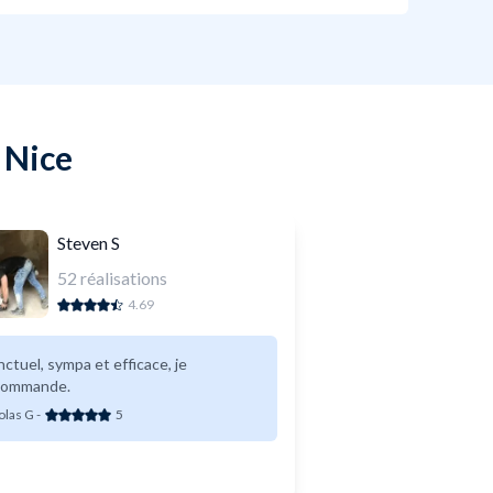
 Nice
Steven S
52
réalisations
4.69
ctuel, sympa et efficace, je
commande.
olas G
-
5