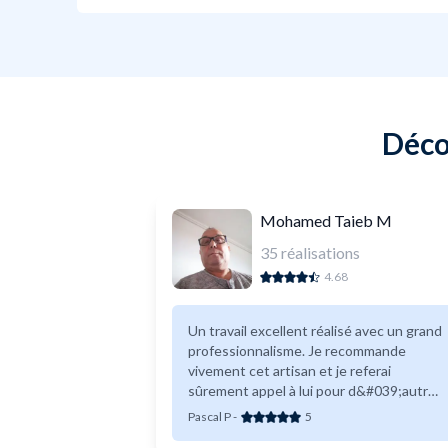
Déco
Mohamed Taieb M
35
réalisations
4.68
Un travail excellent réalisé avec un grand
professionnalisme. Je recommande
vivement cet artisan et je referai
sûrement appel à lui pour d&#039;autres
travaux de même nature. Grâce à ses
Pascal P
-
5
conseils, ma terrasse n&#039;est pas