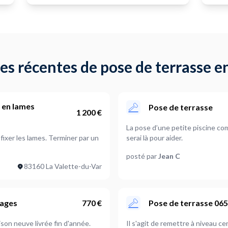
s récentes de pose de terrasse en
 en lames
Pose de terrasse
1 200 €
La pose d’une petite piscine co
 fixer les lames. Terminer par un
serai là pour aider.
posté par
Jean C
83160 La Valette-du-Var
lages
770 €
Pose de terrasse 06
ison neuve livrée fin d'année.
Il s'agit de remettre à niveau ce