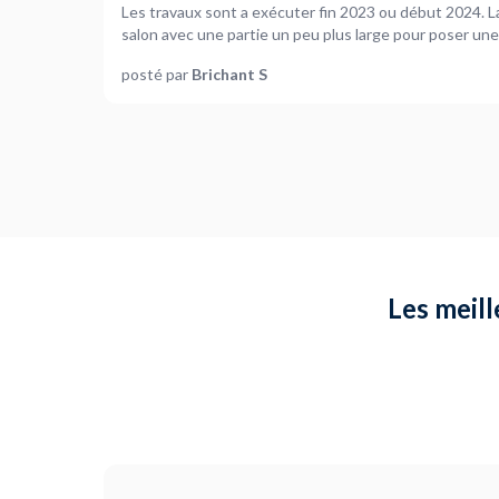
Les travaux sont a exécuter fin 2023 ou début 2024. L
salon avec une partie un peu plus large pour poser un
indiqué sur le plan (terrasse en bleu). Une image de l
posté par
Brichant S
de juillet 2023 (chantier) Le terrain est livré propre et 
(haie plantée et arbre planté).
Les meill