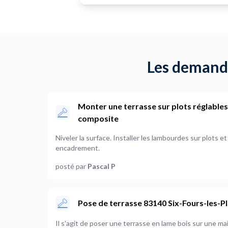
sur plots mais sur une superbe terrasse
en ciment. Un grand merci à Mohamed.
Les demande
Monter une terrasse sur plots réglables
composite
Niveler la surface. Installer les lambourdes sur plots et
encadrement.
posté par
Pascal P
Pose de terrasse 83140 Six-Fours-les-P
Il s'agit de poser une terrasse en lame bois sur une ma