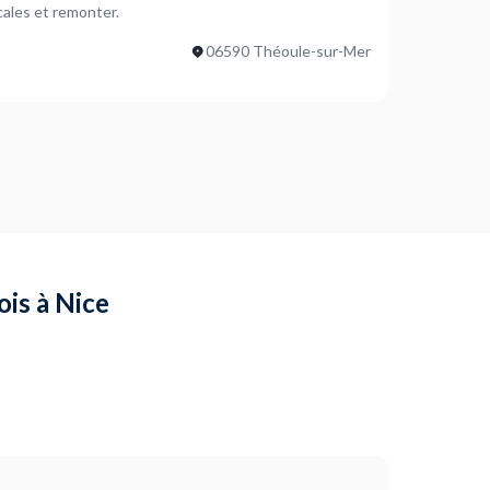
cales et remonter.
06590 Théoule-sur-Mer
ois à Nice