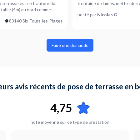
a terrasse est en L autour du
trentaine de lames, mettre des 
e table (4m) au nord comme
posté par
Nicolas G
a terrasse souhaitée Une photo
83140 Six-Fours-les-Plages
remis en état par le lotisseur
Faire une demande
eurs avis récents de pose de terrasse en b
4,75
note moyenne sur ce type de prestation