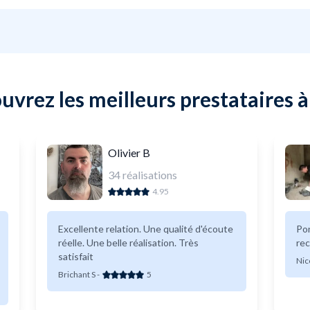
uvrez les meilleurs prestataires à
Olivier B
34
réalisations
4.95
Excellente relation. Une qualité d'écoute
Pon
réelle. Une belle réalisation. Très
re
satisfait
Nic
Brichant S
-
5