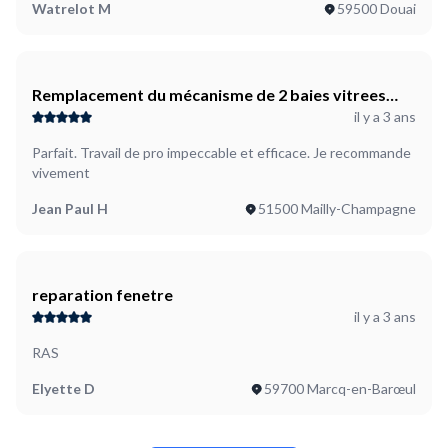
Watrelot M
59500 Douai
Remplacement du mécanisme de 2 baies vitrees
il y a 3 ans
porte coulissante oscillant battante
Parfait. Travail de pro impeccable et efficace. Je recommande
vivement
Jean Paul H
51500 Mailly-Champagne
reparation fenetre
il y a 3 ans
RAS
Elyette D
59700 Marcq-en-Barœul