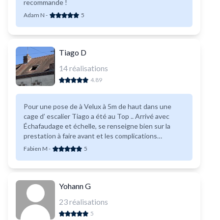
recommande !
Adam N
-
5
Tiago D
14
réalisations
4.89
Pour une pose de à Velux à 5m de haut dans une
cage d’ escalier Tiago a été au Top .. Arrivé avec
Échafaudage et échelle, se renseigne bien sur la
prestation à faire avant et les complications
possibles, pose du velux et création d’ échafaudage
Fabien M
-
5
dans la cage d’ escalier, rhabillage placo et bande et
Travail au top .. Merci beaucoup
Yohann G
23
réalisations
5