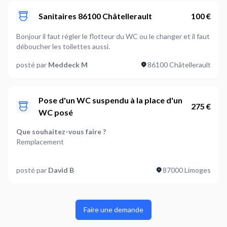
Sanitaires 86100 Châtellerault
100 €
Bonjour il faut régler le flotteur du WC ou le changer et il faut
déboucher les toilettes aussi.
posté par
Meddeck M
86100 Châtellerault
Pose d'un WC suspendu à la place d'un
275 €
WC posé
Que souhaitez-vous faire ?
Remplacement
Souhaitez-vous un réservoir
posté par
David B
87000 Limoges
Encastré
A quel endroit se trouve le WC ?
Toilette séparé
Faire une demande
L'alimentation d'eau est-elle déjà en place ?