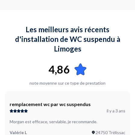
Oui
Quel est le type d'évacuation actuel (facultatif) ?
Evacuation verticale
Les meilleurs avis récents
Où en êtes-vous dans votre projet ?
d'installation de WC suspendu à
Je suis prêt à démarrer
Limoges
4,86
note moyenne sur ce type de prestation
remplacement wc par wc suspendus
il y a 3 ans
Morgan est efficace, serviable, je recommande.
Valérie L
24750 Trélissac