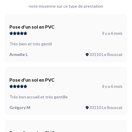
gratuit et facile en ce moment. Plutôt disponible les
note moyenne sur ce type de prestation
mercredis, jeudis et dimanches. Si possible le avant mi juillet.
Pose d'un sol en PVC
il y a 6 mois
Très bien et très gentil
Armelle L
33110 Le Bouscat
Pose d'un sol en PVC
il y a 6 mois
Très bon accueil et très gentille
Grégory M
33110 Le Bouscat