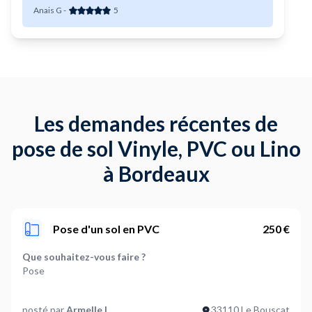
Anais G
-
5
Les demandes récentes de
pose de sol Vinyle, PVC ou Lino
à Bordeaux
Pose d'un sol en PVC
250 €
Que souhaitez-vous faire ?
Pose
Quelle est la surface à recouvrir en m2 ? (optionnel)
posté par
Armelle L
33110 Le Bouscat