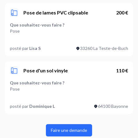
Pose de lames PVC clipsable
200 €
Que souhaitez-vous faire ?
Pose
Quelle est la surface à recouvrir en m2 ? (optionnel)
posté par
Lisa S
33260 La Teste-de-Buch
35
Sous quelle forme se présente votre revêtement de sol ?
En lame,Elément clipsable
Pose d'un sol vinyle
110 €
Le revêtement est-il autocollant ?
Que souhaitez-vous faire ?
Non
Pose
Où en êtes-vous dans votre projet ?
Quelle est la surface à recouvrir en m2 ? (optionnel)
Je suis prêt à démarrer
posté par
Dominique L
64100 Bayonne
8
Sous quelle forme se présente votre revêtement de sol ?
Elément clipsable
Faire une demande