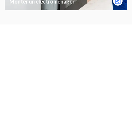
Monter un électroménager
Autres prestations à Anglet
Poser des dalles extérieures
Poncer / vitrifier un parquet
Installer une hotte
Installer un chauffe-eau
Installer des stores bannes
Chargement ou
déchargement
Évacuer des déchets
Installer une porte de garage