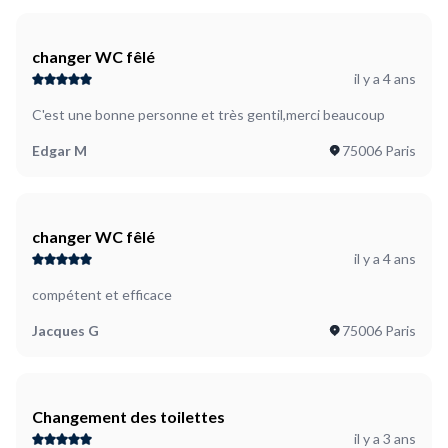
changer WC fêlé
il y a 4 ans
C'est une bonne personne et très gentil,merci beaucoup
Edgar M
75006 Paris
changer WC fêlé
il y a 4 ans
compétent et efficace
Jacques G
75006 Paris
Changement des toilettes
il y a 3 ans