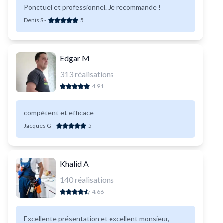
Ponctuel et professionnel. Je recommande !
Denis S
-
5
Edgar M
313
réalisations
4.91
compétent et efficace
Jacques G
-
5
Khalid A
140
réalisations
4.66
Excellente présentation et excellent monsieur,