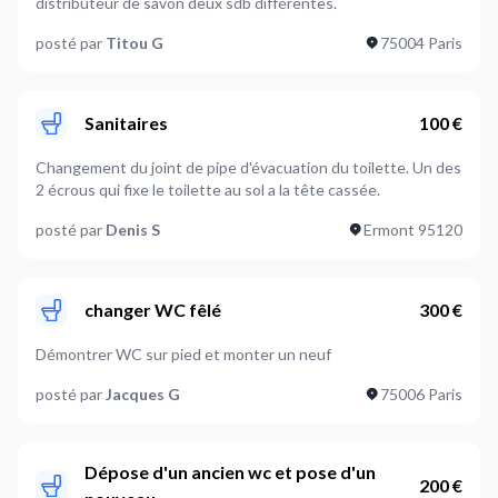
distributeur de savon deux sdb différentes.
posté par
Titou G
75004 Paris
Sanitaires
100 €
Changement du joint de pipe d'évacuation du toilette. Un des
2 écrous qui fixe le toilette au sol a la tête cassée.
posté par
Denis S
Ermont 95120
changer WC fêlé
300 €
Démontrer WC sur pied et monter un neuf
posté par
Jacques G
75006 Paris
Dépose d'un ancien wc et pose d'un
200 €