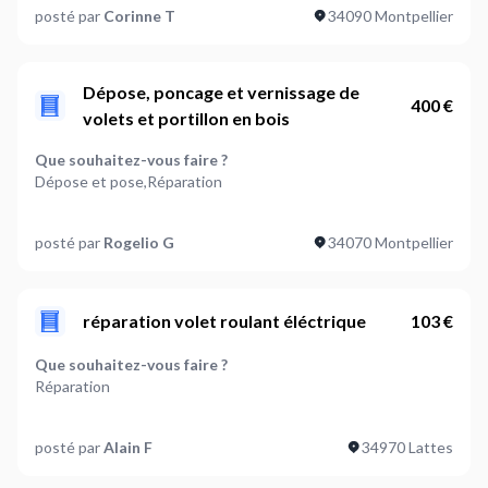
posté par
Corinne T
34090 Montpellier
2
Comment sont vos volets ?
Roulant
Dépose, poncage et vernissage de
400 €
volets et portillon en bois
Quel type de matériaux pour vos volets ?
PVC
Que souhaitez-vous faire ?
Dépose et pose,Réparation
Faut-il prévoir des travaux de maçonnerie ?
Non
Combien de volets sont concernés ?
posté par
Rogelio G
34070 Montpellier
6
Où en êtes-vous dans votre projet ?
Je suis prêt à démarrer
Comment sont vos volets ?
Battants
réparation volet roulant éléctrique
103 €
Quel type de matériaux pour vos volets ?
Que souhaitez-vous faire ?
Bois
Réparation
Faut-il prévoir des travaux de maçonnerie ?
Combien de volets sont concernés ?
Non
posté par
Alain F
34970 Lattes
1
Où en êtes-vous dans votre projet ?