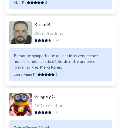
Alain F
-
5
Karim B
83
réalisations
4.72
Personne sympathique qui est intervenue chez
nous le lendemain du dépôt de notre annonce.
Travail soigné. Merci Karim.
Laure-Anne T
-
5
Gregory C
160
réalisations
4.95
Très efficace. Merci