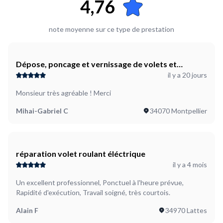
4,76
Le volet commence sa course d'ouverture mais s'interrompt
de suite. C'est au deuxième et dernier étage.
note moyenne sur ce type de prestation
Dépose, poncage et vernissage de volets et
il y a 20 jours
portillon en bois
Monsieur très agréable ! Merci
Mihai-Gabriel C
34070 Montpellier
réparation volet roulant éléctrique
il y a 4 mois
Un excellent professionnel, Ponctuel à l'heure prévue,
Rapidité d'exécution, Travail soigné, très courtois.
Alain F
34970 Lattes