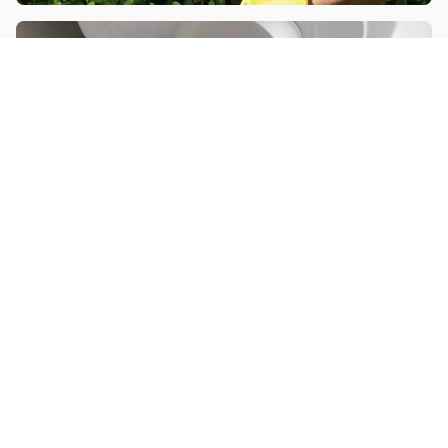
Installer un chauffe-eau
Autres prestations à
Montivilliers
Poncer / vitrifier un parquet
Réparer des menuiseries