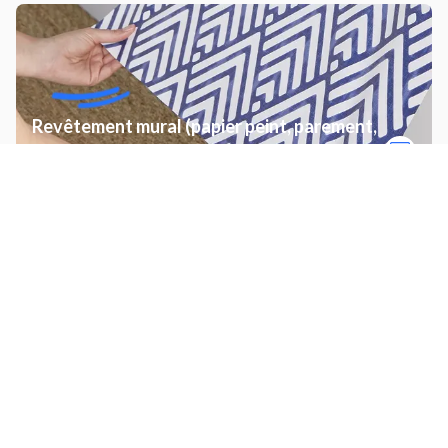
Revêtement mural (papier peint, parement,
enduit)
Autres prestations à Blagnac
Monter des éléments de
Service de livraison
cuisine IKEA