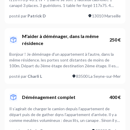
canapé 3 places. 3 guéridons. 1 table fer forgé 117x75. 4
chaises. 1 mini four. 1 micro onde. 1 cafetière.1 réfrigérateur
posté par
Patrick D
13010 Marseille
congélateur. vaisselle diverses. 1 sommier + matelas en 140. 1
tête de lit 1 chevet . 1 meuble d'appoint pour imprimante +
imprimante. 1 lampe de chevet. 1 armoire l 132 h198 p 50. 1
porte manteaux métal noir 1 corbeille linge. 2 abats jour.
M'aider à déménager, dans la même
250 €
Divers environ 10 cartons.
résidence
Bonjour ! Je déménage d'un appartement à l'autre, dans la
même résidence. les portes sont distantes de moins de
100m. Départ du 3ème étage destination 2ème étage. Il est
question de transporter un canapé (IKEA Soderhamn 3
posté par
Charli L
83500 La Seyne-sur-Mer
places), une machine à laver, une bibliothèque IKEA BILLY
(largeur 80cm), 2 KALLAX (8 cases), 1 matelas en 140, 1 table
(démontable, plateau de 135cm), 2 dressings modulaires
démontable (colonnes), une commode IKEA MALM+ 10
Déménagement complet
400 €
cartons
Il s’agirait de charger le camion depuis l’appartement de
départ puis de de gather dqns l’appartement d’arrivée. Il y a
comme meubles volumineux : deux lits, un canape . Sinon il y
aura des cartons.