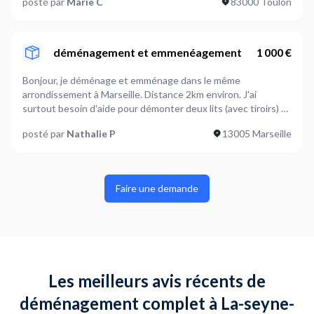
posté par
Marie C
83000 Toulon
déménagement et emmenéagement
1 000 €
Bonjour, je déménage et emménage dans le même
arrondissement à Marseille. Distance 2km environ. J'ai
surtout besoin d'aide pour démonter deux lits (avec tiroirs) et
les remonter. Transporter 2 bibliothèques (colonne pas un
posté par
Nathalie P
13005 Marseille
meuble entier) transporter une machine à laver 4 tables (2
tables de bureau, une table de cuisine, une table de balcon)
Des cartons de vaisselle, de livres, de vêtements divers
(environ une quinzaine) 8 chaises Des plantes 2 chaises
Faire une demande
longues de salon 1 grande télé 4 à 5 petits meubles de
décoration (environ à affiner si vous le souhaitez) J'aimerai
connaître vos tarifs et disponibilités sachant que j'aimerai
planifier ce déménagement fin du mois de Février.
Cordialement Nathalie
Les meilleurs avis récents de
déménagement complet à La-seyne-