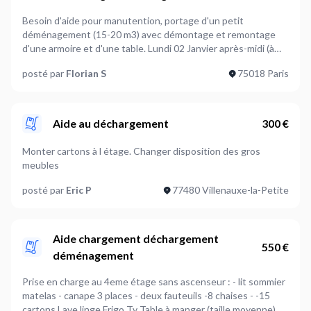
Besoin d'aide pour manutention, portage d'un petit
déménagement (15-20 m3) avec démontage et remontage
d'une armoire et d'une table. Lundi 02 Janvier après-midi (à
partir de 12h30 si possible). Assez peu de meubles, pas de
posté par
Florian S
75018 Paris
lave-linge etc. Au départ (Paris 18ème) : ascenseur pour les
cartons et les petits meubles, gros meubles à descendre par
l'escalier (4 étages). A l'arrivée (Bois-Colombes) : pas
d'ascenseur, tout à monter au 5ème étage. Prévoir des
Aide au déchargement
300 €
couvertures pour protéger les meubles et des plateaux à
roulettes pour déplacer les cartons. J'ai déjà un camion (20
Monter cartons à l étage. Changer disposition des gros
m3 châssis abaissé). Attention démontage et remontage un
meubles
peu compliqué : armoire à portes coulissantes et miroirs
(lourd, fragile, mécanisme de glissières plus complexe que des
posté par
Eric P
77480 Villenauxe-la-Petite
charnières).
Aide chargement déchargement
550 €
déménagement
Prise en charge au 4eme étage sans ascenseur : - lit sommier
matelas - canape 3 places - deux fauteuils -8 chaises - -15
cartons Lave linge Frigo Tv Table à manger (taille moyenne)