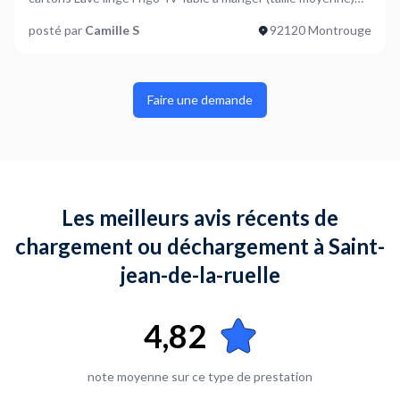
Table basse 2tapis Petite Table extérieur 2 petites chaises
posté par
Camille S
92120 Montrouge
extérieur Plantes A partir de 14h samedi 7/01 Besoins 3
personnes de 14h a 18h Point d’arrivée et point de départ à
900m
Faire une demande
Les meilleurs avis récents de
chargement ou déchargement à Saint-
jean-de-la-ruelle
4,82
note moyenne sur ce type de prestation