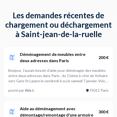
Les demandes récentes de
chargement ou déchargement
à Saint-jean-de-la-ruelle
Déménagement de meubles entre
200 €
deux adresses dans Paris
Bonjour, J'aurais besoin d'aide pour déménager des meubles
entre deux adresses dans Paris , du 11ème à côté de Voltaire
vers Gare St Lazare le vendredi 6 ou le samedi 7 janvier. Voici
les meubles concernés : - une commode à vêtements - petite
posté par
Alix L
75011 Paris
table bureau + chaise - 1 étagère blanche - deux chaises de
bar - une commode basse Merci d'avance
Aide au déménagement avec
300 €
démontage/remontage d'une armoire