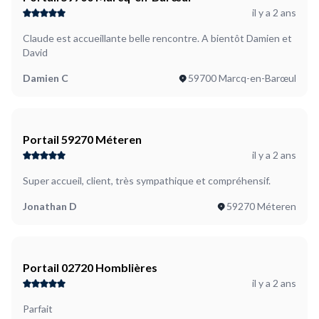
il y a 2 ans
Claude est accueillante belle rencontre. A bientôt Damien et
David
Damien C
59700 Marcq-en-Barœul
Portail 59270 Méteren
il y a 2 ans
Super accueil, client, très sympathique et compréhensif.
Jonathan D
59270 Méteren
Portail 02720 Homblières
il y a 2 ans
Parfait