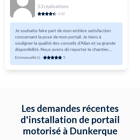
53
réalisations
4.62
Je souhaite faire part de mon entière satisfaction
concernant la pose de mon portail. Je tiens à
souligner la qualité des conseils d'Allan et sa grande
disponibilité. Nous avons dû reporter le chantier
deux fois en raison de problèmes de livraison, et je le
Emmanuelle G
-
5
remercie sincèrement pour sa flexibilité et sa
compréhension. Le résultat final est excellent
malgré les petits aléas rencontrés. J’ai
particulièrement apprécié son souci de laisser le
chantier parfaitement propre après son
intervention. Je ne peux que le remercier très
chaleureusement pour son professionnalisme.
Les demandes récentes
d'installation de portail
motorisé à Dunkerque