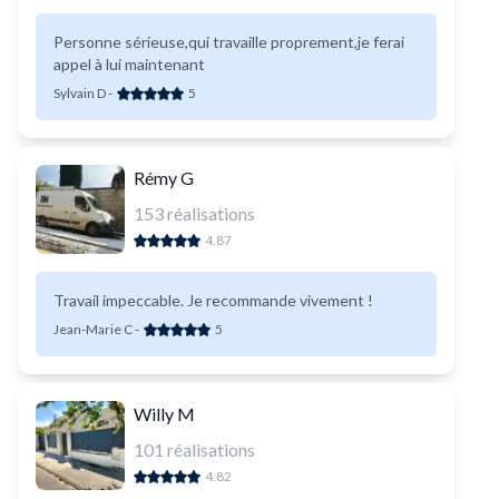
Personne sérieuse,qui travaille proprement,je ferai
appel à lui maintenant
Sylvain D
-
5
Rémy G
153
réalisations
4.87
Travail impeccable. Je recommande vivement !
Jean-Marie C
-
5
Willy M
101
réalisations
4.82