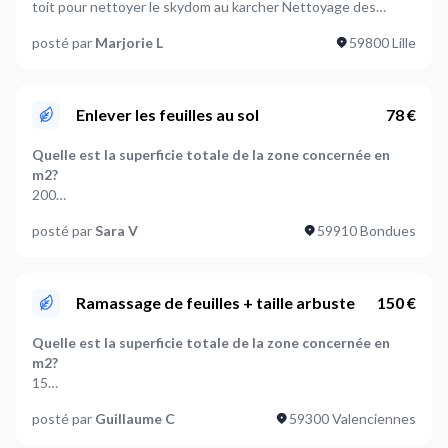
toit pour nettoyer le skydom au karcher Nettoyage des
gouttières et toit plat de 15m2 (skydom inclus) Accessible
posté par
Marjorie L
59800 Lille
petite échelle simple ( hauteur 2m50) Nettoyage des murs
Petite cour : Nettoyage des mur et sol au karcher Porte
d'entrée, fenêtre, marquise de 1/2 m2 Merci
Enlever les feuilles au sol
78 €
Quelle est la superficie totale de la zone concernée en
m2?
200
posté par
Sara V
59910 Bondues
Que faut-il faire des feuilles ramassées ?
Mettre dans sacs,Evacuer
Où en êtes-vous dans votre projet ?
Ramassage de feuilles + taille arbuste
150 €
Je suis prêt à démarrer
Quelle est la superficie totale de la zone concernée en
m2?
15
posté par
Guillaume C
59300 Valenciennes
Que faut-il faire des feuilles ramassées ?
Evacuer