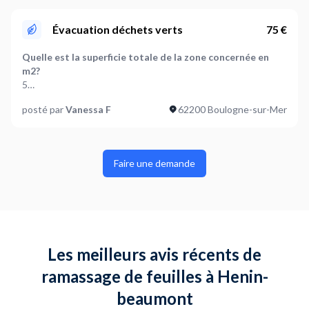
Où en êtes-vous dans votre projet ?
Évacuation déchets verts
75 €
Je suis prêt à démarrer
Quelle est la superficie totale de la zone concernée en
Plus d’infos...
m2?
L'arbuste est une vigne. Il faut le tailler court, tirer les
5
sarments qui courent sur les toitures depuis un escabeau et
les évacuer.
posté par
Vanessa F
62200 Boulogne-sur-Mer
Que faut-il faire des feuilles ramassées ?
Evacuer
Où en êtes-vous dans votre projet ?
Faire une demande
Je suis prêt à démarrer
Plus d’infos...
Évacuation de branches suite à élagage. Stockage dans le
garage, accès direct depuis la rue.
Les meilleurs avis récents de
ramassage de feuilles à Henin-
beaumont