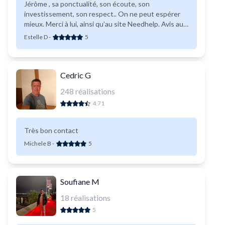
Jérôme , sa ponctualité, son écoute, son
investissement, son respect.. On ne peut espérer
mieux. Merci à lui, ainsi qu’au site Needhelp. Avis aux
utilisateurs : Toute confiance en les qualités de
Estelle D
-
5
Jérôme.
Cedric G
248
réalisations
4.71
Très bon contact
Michele B
-
5
Soufiane M
18
réalisations
5