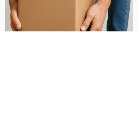
Déplacer un objet lourd
prestation-page:prestation.kitchen-
renewal.page-title.default