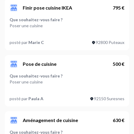
Finir pose cuisine IKEA
795 €
Que souhaitez-vous faire ?
Poser une cuisine
Quelle est la marque de la cuisine en question ?
posté par
Marie C
92800 Puteaux
(facultatif)
IKEA
Précisez les meubles à poser et leur quantité
Pose de cuisine
500 €
Meubles hauts: 7,Meubles bas: 8,Colonne de meubles: 2
Que souhaitez-vous faire ?
Quelle est la forme de la cuisine ? (facultatif)
Poser une cuisine
En L
Quelle est la marque de la cuisine en question ?
Souhaitez-vous installer un appareil électroménager ?
posté par
Paula A
92150 Suresnes
(facultatif)
Oui
Ikea
Quels sont les appareils électroménager à installer
Précisez les meubles à poser et leur quantité
Aménagement de cuisine
630 €
(facultatif) ?
Meubles bas: 5,Meubles hauts: 4
Lave-vaisselle,Four,Plaques de cuisson,Réfrigérateur,Lave-
Que souhaitez-vous faire ?
linge,Autre