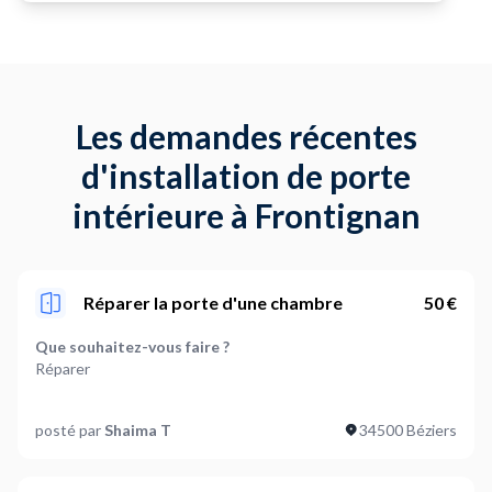
Les demandes récentes
d'installation de porte
intérieure à Frontignan
Réparer la porte d'une chambre
50 €
Que souhaitez-vous faire ?
Réparer
Quel est le nombre de porte concernée ?
posté par
Shaima T
34500 Béziers
1
Quel type de porte souhaitez-vous ?