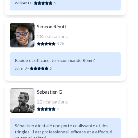
William H
-
5
Simeon Rémi I
23
réalisations
4.78
Rapide et efficace. Je recommande Rémi ?
Julien J
-
5
Sebastien G
22
réalisations
5
Sébastien a installé une porte coulissante et des
tringles. Il est professionnel, efficace et a effectué
un travail soigné