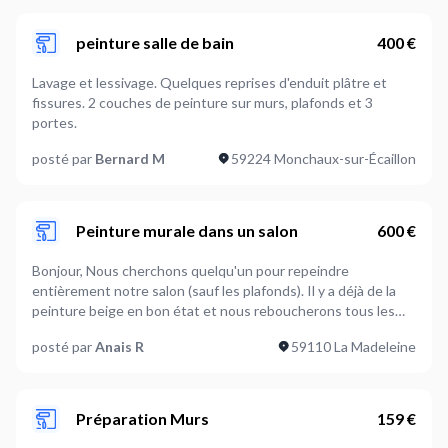
peinture salle de bain
400 €
Lavage et lessivage. Quelques reprises d'enduit plâtre et
fissures. 2 couches de peinture sur murs, plafonds et 3
portes.
posté par
Bernard M
59224 Monchaux-sur-Écaillon
Peinture murale dans un salon
600 €
Bonjour, Nous cherchons quelqu'un pour repeindre
entièrement notre salon (sauf les plafonds). Il y a déjà de la
peinture beige en bon état et nous reboucherons tous les
trous en amont. Le salon est assez haut de plafond (un peu
posté par
Anais R
59110 La Madeleine
plus de 3m). Il faudrait refaire tout en blanc et un mur de
13m2 en vert. Les photos sont avec des meubles mais la
pièce sera bien vide pour le temps des travaux.
Préparation Murs
159 €