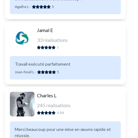
Agathe L
-
5
Jamal E
33
réalisations
5
Travail exécuté parfaitement
Jean-Noël L
-
5
Charles L
245
réalisations
4.84
Merci beaucoup pour une mise en œuvre rapide et
réussie.