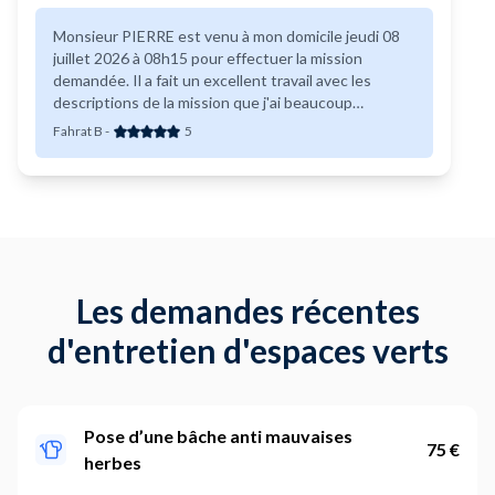
Monsieur PIERRE est venu à mon domicile jeudi 08
juillet 2026 à 08h15 pour effectuer la mission
demandée. Il a fait un excellent travail avec les
descriptions de la mission que j'ai beaucoup
apprécié. Il l'a fait un travail propre et bien et bien
Fahrat B
-
5
entretenu. Je le recommande pour d'autres
prestataires.
Les demandes récentes
d'entretien d'espaces verts
Pose d’une bâche anti mauvaises
75 €
herbes