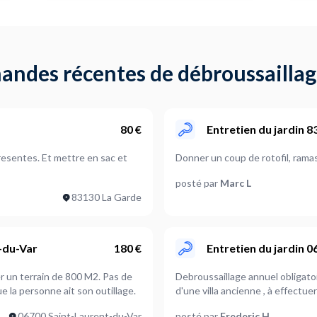
andes récentes de débroussaillag
80 €
Entretien du jardin 8
 presentes. Et mettre en sac et
Donner un coup de rotofil, rama
posté par
Marc L
83130 La Garde
t-du-Var
180 €
Entretien du jardin 
r un terrain de 800 M2. Pas de
Debroussaillage annuel obligatoi
e la personne ait son outillage.
d'une villa an
06700 Saint-Laurent-du-Var
posté par
Frederic H