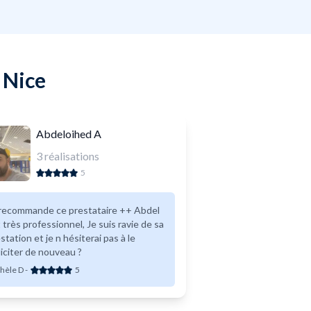
 Nice
Abdeloihed A
3
réalisations
5
 recommande ce prestataire ++ Abdel
rès professionnel, Je suis ravie de sa
station et je n hésiterai pas à le
liciter de nouveau ?
hèle D
-
5