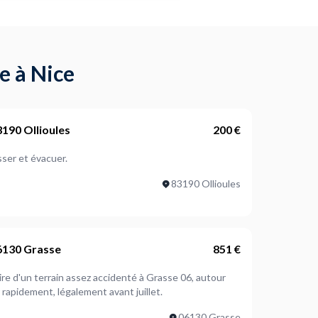
e à Nice
3190 Ollioules
200 €
sser et évacuer.
83190 Ollioules
06130 Grasse
851 €
re d'un terrain assez accidenté à Grasse 06, autour
cienne , à effectuer rapidement, légalement avant juillet.
06130 Grasse