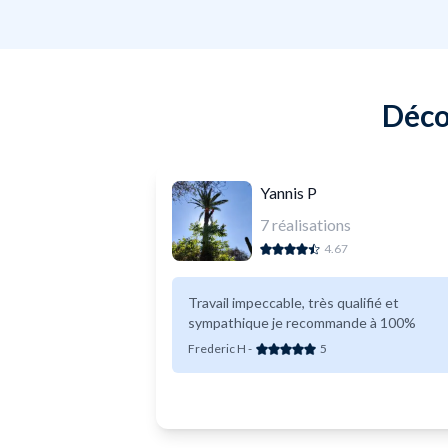
Déco
Yannis P
7
réalisations
4.67
Travail impeccable, très qualifié et
sympathique je recommande à 100%
Frederic H
-
5