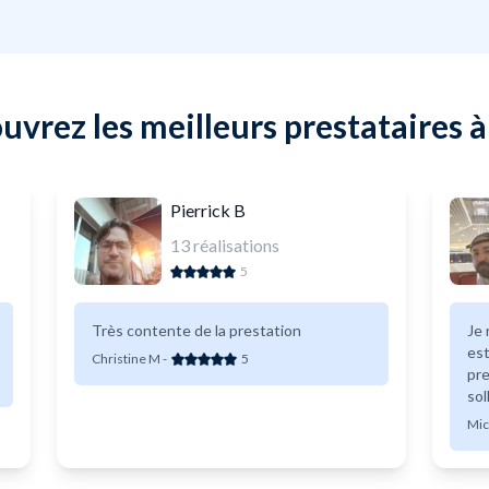
uvrez les meilleurs prestataires à
Pierrick B
13
réalisations
5
Très contente de la prestation
Je
est t
Christine M
-
5
pre
sol
Mic