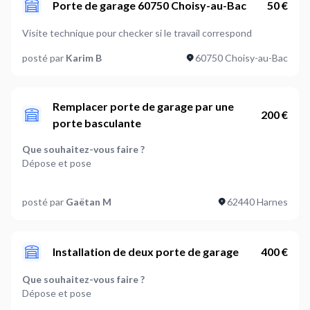
Porte de garage 60750 Choisy-au-Bac
50 €
Visite technique pour checker si le travail correspond
posté par
Karim B
60750 Choisy-au-Bac
Remplacer porte de garage par une
200 €
porte basculante
Que souhaitez-vous faire ?
Dépose et pose
Type de porte de garage :
posté par
Gaëtan M
62440 Harnes
Basculante
Quel type de matériaux pour votre porte ?
PVC
Installation de deux porte de garage
400 €
Est-ce qu'il faut prévoir des travaux sur le support ?
Que souhaitez-vous faire ?
Non
Dépose et pose