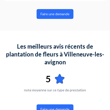
Où en êtes-vous dans votre projet ?
J'ai besoin d'accompagnement
Faire une demande
Plus d’infos...
Besoin de conseils et d idées . Terreau à monter . Plantes à
acheter et à planter . Traiter .
Les meilleurs avis récents de
plantation de fleurs à Villeneuve-les-
avignon
5
note moyenne sur ce type de prestation
Faire une demande