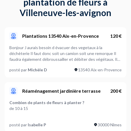
plantation de fleurs à
Villeneuve-les-avignon
Plantations 13540 Aix-en-Provence
120 €
Bonjour J aurais besoin d évacuer des vegetaux à la
déchèterie Il faut donc soit un camion soit une remorque Il
faudra également débroussailler et débiter des végétaux. Il
faut compter une journée de travail Merci
posté par
Michèle D
13540 Aix-en-Provence
Réaménagement jardinière terrasse
200 €
Combien de plants de fleurs à planter ?
de 10 à 15
Le sol est-il prêt pour la plantation ?
posté par
Isabelle P
30000 Nîmes
A définir ensemble