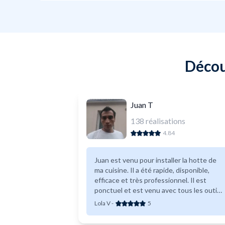
Décou
Juan T
138
réalisations
4.84
Juan est venu pour installer la hotte de
ma cuisine. Il a été rapide, disponible,
efficace et très professionnel. Il est
ponctuel et est venu avec tous les outils
nécessaires et adaptés. Je le
Lola V
-
5
recommande pour vos petits ou grands
travaux d’aménagement.