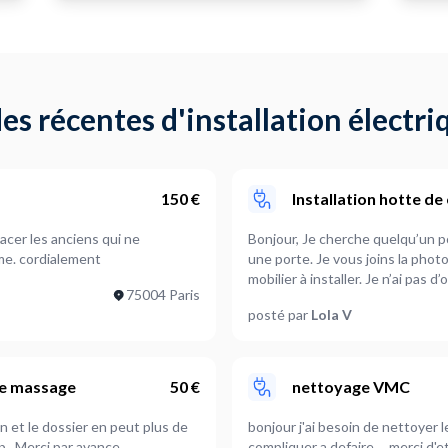
s récentes d'installation électri
150 €
Installation hotte de
acer les anciens qui ne
Bonjour, Je cherche quelqu’un pour installer ma hotte de cuisine et son meuble avec
eme. cordialement
une porte. Je vous joins la photo de l’espace dédié ainsi que l’électroménager et
mobilier à installer. Je n’ai pas d’outils. J’habite dans un ancien immeuble avec des murs
75004 Paris
en brique à l’intérieur donc besoin de tig
posté par
Lola V
 de massage
50 €
nettoyage VMC
in et le dossier en peut plus de
bonjour j'ai besoin de nettoyer le VMC et ses 4 sorties salles des bains et WC. ca l'air
lever ( cf photo) Si vous arrivez à débloquer ce souci svp . Merci par avance
compliquer a defaire ... merci d'