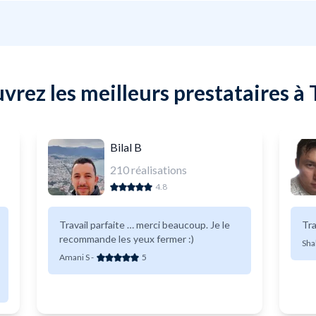
vrez les meilleurs prestataires à 
Bilal B
210
réalisations
4.8
Travail parfaite … merci beaucoup. Je le
Tra
recommande les yeux fermer :)
Sha
Amani S
-
5