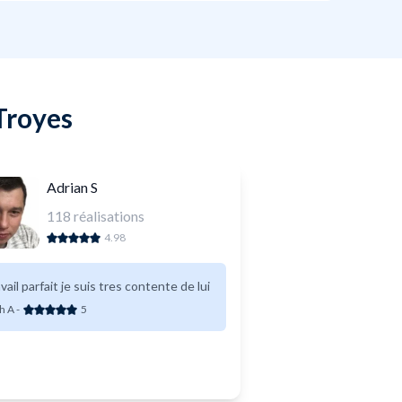
Troyes
Adrian S
118
réalisations
4.98
vail parfait je suis tres contente de lui
h A
-
5