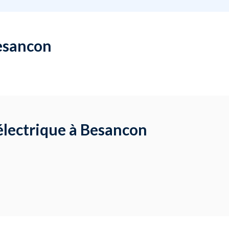
Besancon
électrique à Besancon