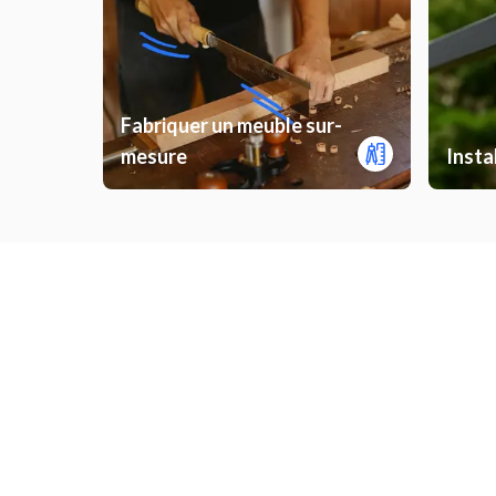
Fabriquer un meuble sur-
mesure
Insta
Installer porte intérieure
Instal
Débroussaillage
Poser d