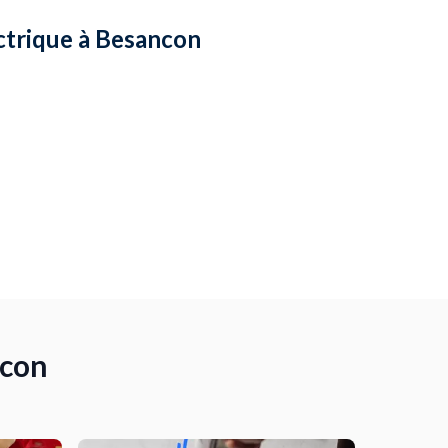
ectrique à Besancon
ncon