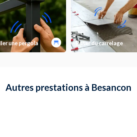
ller une pergola
Poser du carrelage
Autres prestations à Besancon
ler un WC suspendu
Poser du sol Vinyle, PVC ou 
es stores
Installer un carport