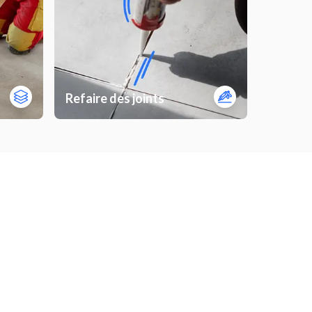
Refaire des joints
Lino
Installer une piscine hors sol
Peinture