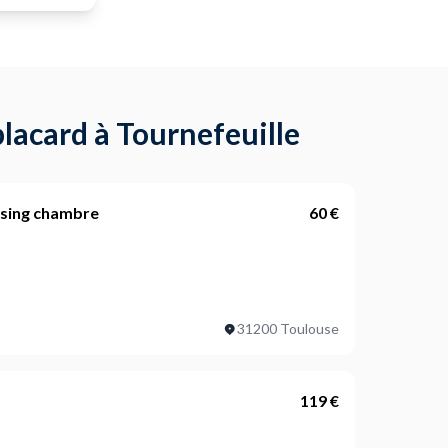
acard à Tournefeuille
essing chambre
60 €
du dressing ?
31200 Toulouse
 (facultatif) ?
119 €
 installer et préciser la quantité ?