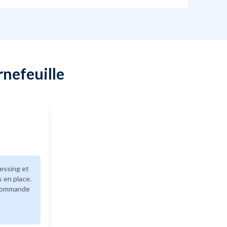
rnefeuille
essing et
s en place.
recommande