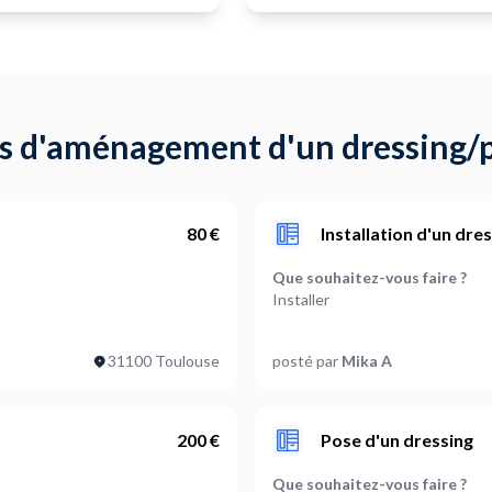
s d'aménagement d'un dressing/pl
80 €
Installation d'un dr
Que souhaitez-vous faire ?
Installer
Quelle est la longueur totale 
31100 Toulouse
posté par
Mika A
Entre 1 et 2 mètres
Quelle est la forme du dressing
Autre
200 €
Pose d'un dressing
 la quantité ?
Sélectionnez le type de porte à
Que souhaitez-vous faire ?