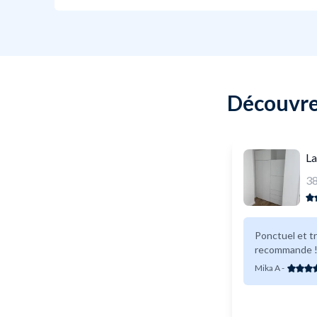
Découvrez
La
3
Ponctuel et trè
recommande !
Mika A
-