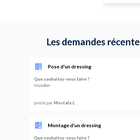
Les demandes récente
Pose d'un dressing
Que souhaitez-vous faire ?
Installer
Quelle est la longueur totale du dressing ?
posté par
Mostafa L
Entre 1 et 2 mètres
Quelle est la forme du dressing (facultatif) ?
Autre
Montage d'un dressing
Sélectionnez le type de porte à installer et préciser
Que souhaitez-vous faire ?