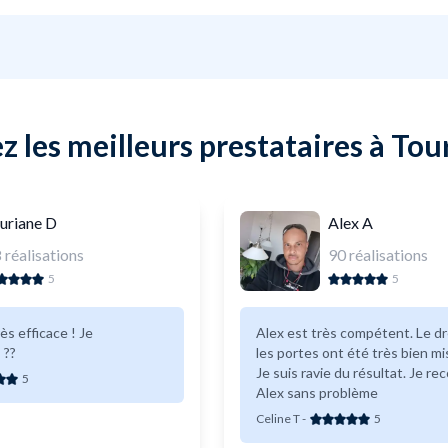
 les meilleurs prestataires à Tou
uriane D
Alex A
8
réalisations
90
réalisations
5
5
s efficace ! Je
Alex est très compétent. Le dr
 ??
les portes ont été très bien mi
Je suis ravie du résultat. Je 
5
Alex sans problème
Celine T
-
5