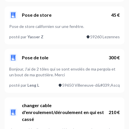
Pose de store
45 €
Pose de store californien sur une fenêtre.
posté par
Yasser Z
59260 Lezennes
Pose de tole
300 €
Bonjour, J’ai de 2 tôles qui se sont envolés de ma pergola et
un bout de ma gouttière. Merci
posté par
Leng L
59650 Villeneuve-d&#039;Ascq
changer cable
d'enroulement/déroulement en qui est
210 €
cassé