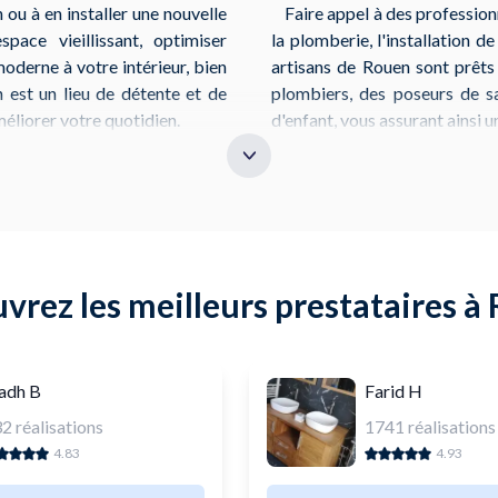
ou à en installer une nouvelle
Faire appel à des profession
ace vieillissant, optimiser
la plomberie, l'installation de
derne à votre intérieur, bien
artisans de Rouen sont prêt
in est un lieu de détente et de
plombiers, des poseurs de sa
méliorer votre quotidien.
d'enfant, vous assurant ainsi un
Avez-vous envie d’une douche à
Avant de commencer, plani
aux carrelages ? À Rouen, des
des dimensions de votre espa
ma (9 route de Lyons la Forêt)
pour une rénovation clé en ma
ents. Que vous cherchiez des
pour réussir votre rénovati
ernes, ou des solutions de
aux professionnels disponible
vrez les meilleurs prestataires à
oûts et exigences.
salle de bain à Rouen dès aujou
adh B
Farid H
32
réalisations
1741
réalisations
4.83
4.93