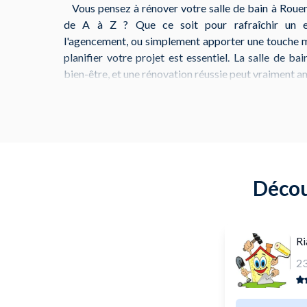
Vous pensez à rénover votre salle de bain à Rouen 
de A à Z ? Que ce soit pour rafraîchir un esp
l'agencement, ou simplement apporter une touche mo
planifier votre projet est essentiel. La salle de ba
bien-être, et une rénovation réussie peut vraiment a
Avant tout, identifiez vos besoins et vos envies. 
l'italienne, d'une baignoire balnéo, ou de nouve
magasins comme
Lapeyre (4 Rue Nansen)
et
Castora
offrent un large choix de matériaux et d'équipem
meubles de salle de bain, des accessoires mod
Décou
rangement, vous y trouverez de quoi satisfaire vos g
Ri
2