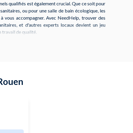
nels qualifiés est également crucial. Que ce soit pour
 sanitaires, ou pour une salle de bain écologique, les
s à vous accompagner. Avec NeedHelp, trouver des
nitaires, et d'autres experts locaux devient un jeu
 travail de qualité.
fiez soigneusement votre projet en tenant compte
ce et des contraintes techniques. Que vous optiez
in ou un projet DIY, suivez les tendances et conseils
on en 2023. Rendez-vous sur NeedHelp pour accéder
s et lancez-vous dans votre projet de rénovation de
 Rouen
rd'hui.