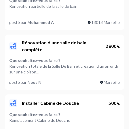
Que souhaitez-vous faire ?
Rénovation partielle de la salle de bain
Faut-il retirer certains éléments ?
posté par
Mohammed A
13013 Marseille
Baignoire,Revêtement mural
Faut-il installer des éléments ?
Douche,Revêtement mural
Rénovation d'une salle de bain
2 800 €
complète
Faut-il installer des éléments accessoires ?
Barre de douche,Paroi de douche
Que souhaitez-vous faire ?
Rénovation totale de la Salle De Bain et création d’un arrondi
Est-ce que vous avez des tâches électriques à réaliser ?
sur une cloison
Non
posté par
Neos N
Marseille
Faut-il retirer certains éléments ?
Est-ce que vous avez des tâches de plomberie à réaliser ?
Meuble,Douche,Lavabo,Revêtement mural,WC,Revêtement
Oui
de sol,Radiateur / Sèche serviette,Autres
Installer Cabine de Douche
500 €
Souhaitez-vous installer un appareil électroménager ?
Faut-il installer des éléments ?
Non
Meuble de salle de bain,Douche,Lavabo,Revêtement de
Que souhaitez-vous faire ?
sol,Revêtement mural,WC,Radiateur / Sèche
Remplacement Cabine de Douche
Où en êtes-vous dans votre projet ?
serviette,Autres
Je suis prêt à démarrer