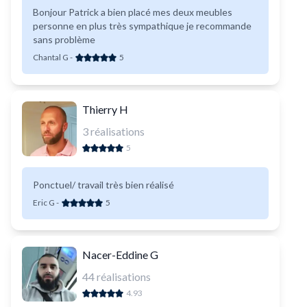
Bonjour Patrick a bien placé mes deux meubles
personne en plus très sympathique je recommande
sans problème
Chantal G
-
5
Thierry H
3
réalisations
5
Ponctuel/ travail très bien réalisé
Eric G
-
5
Nacer-Eddine G
44
réalisations
4.93