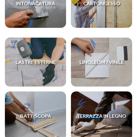
INTONACATURA
CARTONGESSO
LASTRE ESTERNE
LINOLEUM / VINILE
BATTISCOPA
TERRAZZA IN LEGNO