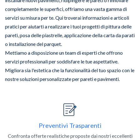
installare nuovi pavimenti, ridipingere le pareti o rinnovare
completamente le superfici, offriamo una vasta gamma di
servizi su misura per te. Qui troverai informazioni e articoli
pratici per aiutarti a realizzare i tuoi progetti di pittura delle
pareti, posa delle piastrelle, applicazione della carta da parati
o installazione del parquet.
Mettiamo a disposizione un team di esperti che offrono
servizi professionali per soddisfare le tue aspettative.
Migliora sia l'estetica che la funzionalità del tuo spazio con le
nostre soluzioni personalizzate per pareti e pavimenti.
Slide 1 of 4
Preventivi Trasparenti
Confronta offerte realistiche proposte dai nostri eccellenti