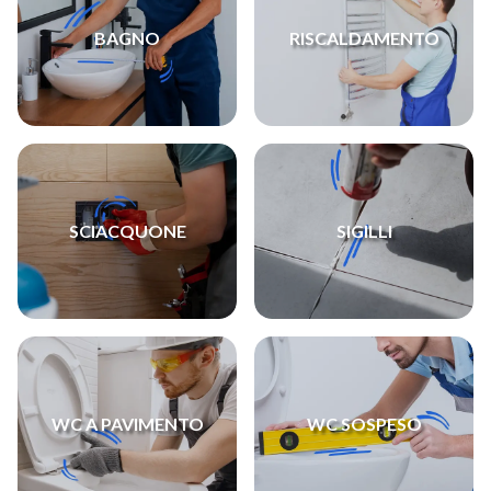
BAGNO
RISCALDAMENTO
SCIACQUONE
SIGILLI
WC A PAVIMENTO
WC SOSPESO