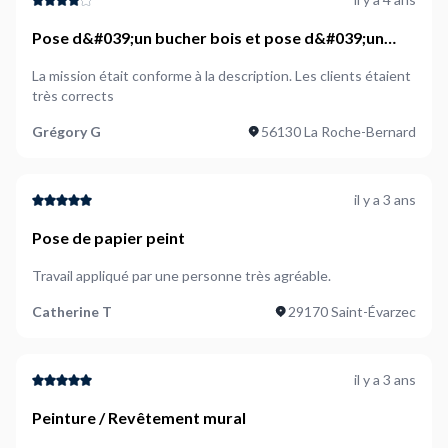
Pose d&#039;un bucher bois et pose d&#039;un
abri de jardin composite avec realisation dalle
La mission était conforme à la description. Les clients étaient
beton support
très corrects
Grégory G
56130 La Roche-Bernard
il y a 3 ans
Pose de papier peint
Travail appliqué par une personne très agréable.
Catherine T
29170 Saint-Évarzec
il y a 3 ans
Peinture / Revêtement mural