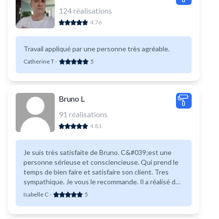
124
réalisations
4.76
Travail appliqué par une personne très agréable.
Catherine T
-
5
Bruno L
91
réalisations
4.81
Je suis très satisfaite de Bruno. C&#039;est une
personne sérieuse et consciencieuse. Qui prend le
temps de bien faire et satisfaire son client. Tres
sympathique. Je vous le recommande. Il a réalisé des
travaux de parement de pierre sur murs.
Isabelle C
-
5