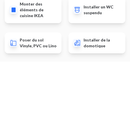
Monter des
Installer un WC
éléments de
suspendu
cuisine IKEA
Poser du sol
Installer de la
Vinyle, PVC ou Lino
domotique
Autres prestations
Poser une terrasse en bois
Installer une pergola
Petits travaux de plomberie
Installer un WC au sol
Poncer un meuble
Déposer un revêtement de