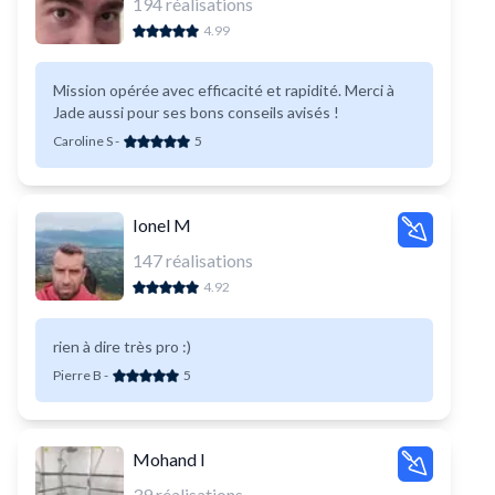
194
réalisations
4.99
Mission opérée avec efficacité et rapidité. Merci à
Jade aussi pour ses bons conseils avisés !
Caroline S
-
5
Ionel M
147
réalisations
4.92
rien à dire très pro :)
Pierre B
-
5
Mohand I
39
réalisations