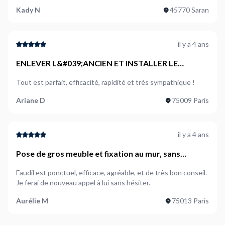
Kady N
45770 Saran
il y a 4 ans
ENLEVER L&#039;ANCIEN ET INSTALLER LE
NOUVEAU FOUR IKEA
Tout est parfait, efficacité, rapidité et très sympathique !
Ariane D
75009 Paris
il y a 4 ans
Pose de gros meuble et fixation au mur, sans
montage
Faudil est ponctuel, efficace, agréable, et de très bon conseil.
Je ferai de nouveau appel à lui sans hésiter.
Aurélie M
75013 Paris