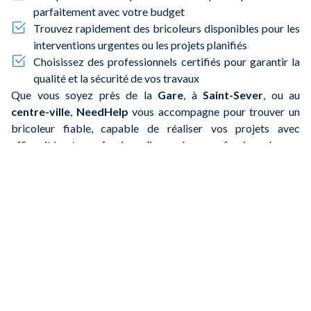
parfaitement avec votre budget
Trouvez rapidement des bricoleurs disponibles pour les
interventions urgentes ou les projets planifiés
Choisissez des professionnels certifiés pour garantir la
qualité et la sécurité de vos travaux
Que vous soyez près de la
Gare
, à
Saint-Sever
, ou au
centre-ville
,
NeedHelp
vous accompagne pour trouver un
bricoleur fiable, capable de réaliser vos projets avec
efficacité et professionnalisme. Les professionnels sur
NeedHelp ne sont pas employés par la plateforme mais
travaillent de manière indépendante.
Questions courantes sur les services
de bricolage