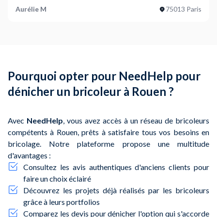
Aurélie M
75013 Paris
Astuce
: Comparez toujours plusieurs offres pour obtenir
un tarif compétitif et un service de qualité.
Pourquoi opter pour NeedHelp pour
dénicher un bricoleur à Rouen ?
Avec
NeedHelp
, vous avez accès à un réseau de bricoleurs
compétents à Rouen, prêts à satisfaire tous vos besoins en
bricolage. Notre plateforme propose une multitude
d'avantages :
Consultez les avis authentiques d'anciens clients pour
faire un choix éclairé
Découvrez les projets déjà réalisés par les bricoleurs
grâce à leurs portfolios
Comparez les devis pour dénicher l'option qui s'accorde