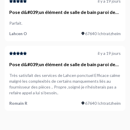
il y a 19 jours
Pose d&#039;un élément de salle de bain paroi de
douche italienne et meubles sous vasque et robinet
Parfait.
Lahcen O
67640 Ichtratzheim
il y a 19 jours
Pose d&#039;un élément de salle de bain paroi de
douche italienne et meubles sous vasque et robinet
Très satisfait des services de Lahcen ponctuel Efficace calme
malgré les complexités de certains manquements liés au
fournisseur des pièces .. Propre ,soigné je n'hésiterais pas a
refaire appel a lui si besoin..
Romain R
67640 Ichtratzheim