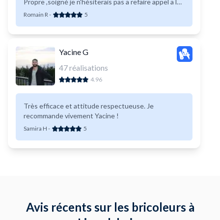
Propre ,soigné je n'hésiterais pas a refaire appel a lui
si besoin..
Romain R
-
5
Yacine G
47
réalisations
4.96
Très efficace et attitude respectueuse. Je
recommande vivement Yacine !
Samira H
-
5
Avis récents sur les bricoleurs à