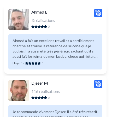
Ahmed E
3
réalisations
5
Ahmed a fait un excellent travail et a cordialement
cherché et trouvé la référence de silicone que je
voulais. Il a aussi été très généreux sachant qu'il a
aussi fait les joints de mon lavabo, chose qui n'était
pas demandé de base et pas dans le devis. Super
Hugo F
-
5
travail, merci.
Djeser M
116
réalisations
5
Je recommande vivement Djeser. Il a été très réactif,
ponctuel, soigneux et agréable. Le travail a été