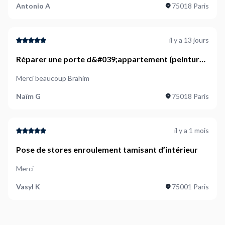
Antonio A
75018 Paris
il y a 13 jours
Réparer une porte d&#039;appartement (peinture /
enduit / plâtre ?) suite à mauvaise pose de serrure -
Merci beaucoup Brahim
En gros il y a des trous de l&#039;ancienne serrure,
le parquet est un peu cassé, c&#039;est moche.
Naïm G
75018 Paris
il y a 1 mois
Pose de stores enroulement tamisant d’intérieur
Merci
Vasyl K
75001 Paris