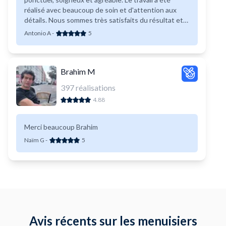
réalisé avec beaucoup de soin et d'attention aux
détails. Nous sommes très satisfaits du résultat et
n'hésiterons pas à faire appel à lui de nouveau.
Antonio A
-
5
Brahim M
397
réalisations
4.88
Merci beaucoup Brahim
Naïm G
-
5
Avis récents sur les menuisiers