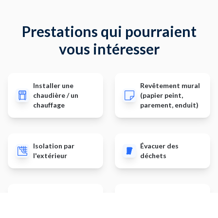
Prestations qui pourraient
vous intéresser
Installer une
Revêtement mural
chaudière / un
(papier peint,
chauffage
parement, enduit)
Isolation par
Évacuer des
l'extérieur
déchets
Installer une serre
Monter une cuisine
de jardin
IKEA