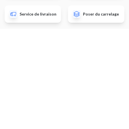
Service de livraison
Poser du carrelage
Autres prestations
Déposer un revêtement de
Peinture murs et plafonds
sol
Installer une hotte
Planter un potager
Monter un meuble IKEA
Ragréage de sol
Installer une étagère
Évacuer des déchets
Installer une climatisation
Installer un volet
Poser des plinthes
Ménage à domicile