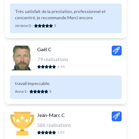
Très satisfait de la prestation, professionnel et
concentré, je recommande Merci encore
Jérôme D
-
5
Gaël C
79
réalisations
4.94
travail impeccable.
Anne S
-
5
Jean-Marc C
586
réalisations
4.83