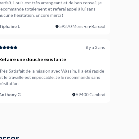
parfait, Louis est très arrangeant et de bon conseil, je
recommande totalement et referai appel à lui sans
aucune hésitation. Encore merci !
Tiphaine L
59370 Mons-en-Barœul
il y a 3 ans
Refaire une douche existante
Très Satisfait de la mission avec Wassim. Il a été rapide
et le travaille est impeccable. Je le recommande sans
hésitation
Anthony G
59400 Cambrai
esser