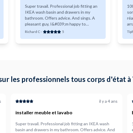
Super travail. Professional job fitting an
100
IKEA wash basin and drawers in my
so
bathroom. Offers advice. And sings. A
réalisées. Tr
pleasant guy, I&#039;m happy to
arr
recommend him!
rec
Richard C
-
5
Tip
à lu
mer
sur les professionnels tous corps d'état 
s
il y a 4 ans
installer meuble et lavabo
Super travail. Professional job fitting an IKEA wash
basin and drawers in my bathroom. Offers advice. And