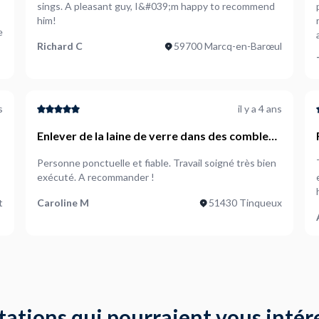
sings. A pleasant guy, I&#039;m happy to recommend
him!
e
Richard C
59700 Marcq-en-Barœul
s
il y a 4 ans
Enlever de la laine de verre dans des combles
perdus
Personne ponctuelle et fiable. Travail soigné très bien
exécuté. A recommander !
t
Caroline M
51430 Tinqueux
tations qui pourraient vous intér