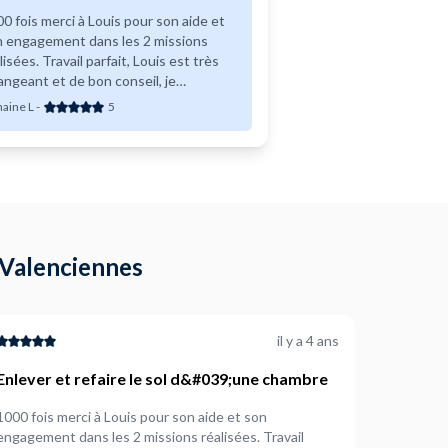
0 fois merci à Louis pour son aide et
n engagement dans les 2 missions
avail parfait, Louis est très
angeant et de bon conseil, je
ommande totalement et referai appel
haine L
-
5
i sans aucune hésitation. Encore
ci !
à Valenciennes
il y a 4 ans
Enlever et refaire le sol d&#039;une chambre
1000 fois merci à Louis pour son aide et son
engagement dans les 2 missions réalisées. Travail