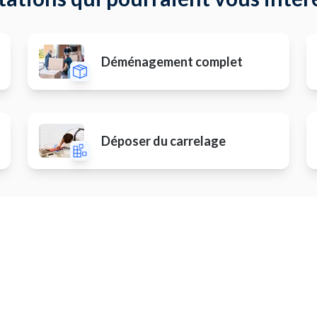
Déménagement complet
Déposer du carrelage
Autres prestations
er des stores bannes
Installer une hotte