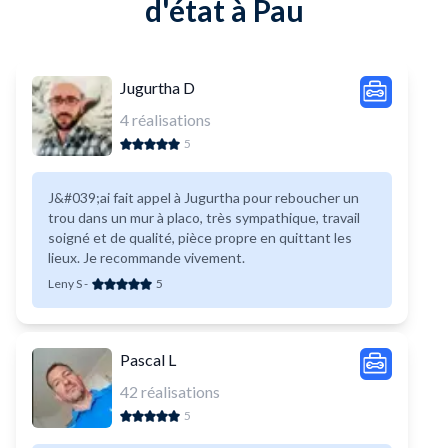
d'état à Pau
Jugurtha D
4
réalisations
5
J&#039;ai fait appel à Jugurtha pour reboucher un
trou dans un mur à placo, très sympathique, travail
soigné et de qualité, pièce propre en quittant les
lieux. Je recommande vivement.
Leny S
-
5
Pascal L
42
réalisations
5