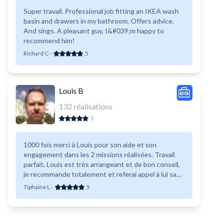
Super travail. Professional job fitting an IKEA wash
basin and drawers in my bathroom. Offers advice.
And sings. A pleasant guy, I&#039;m happy to
recommend him!
Richard C
-
5
Louis B
132
réalisations
5
1000 fois merci à Louis pour son aide et son
engagement dans les 2 missions réalisées. Travail
parfait, Louis est très arrangeant et de bon conseil,
je recommande totalement et referai appel à lui sans
aucune hésitation. Encore merci !
Tiphaine L
-
5