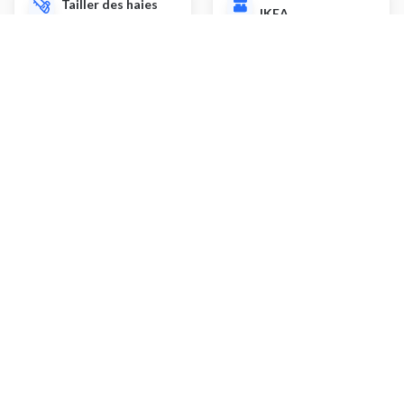
Tailler des haies
IKEA
Installer un abri de
Installer radiateur
jardin
/ sèche-serviette
Autres prestations
Ragréage de sol
Entretenir de la pelouse
Installer un arrosage
Installer un garde-corps
automatique
Installer un WC suspendu
Installer une pergola