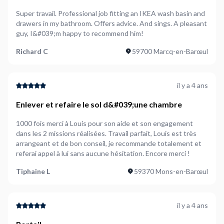
Super travail. Professional job fitting an IKEA wash basin and
drawers in my bathroom. Offers advice. And sings. A pleasant
guy, I&#039;m happy to recommend him!
Richard C
59700 Marcq-en-Barœul
il y a 4 ans
Enlever et refaire le sol d&#039;une chambre
1000 fois merci à Louis pour son aide et son engagement
dans les 2 missions réalisées. Travail parfait, Louis est très
arrangeant et de bon conseil, je recommande totalement et
referai appel à lui sans aucune hésitation. Encore merci !
Tiphaine L
59370 Mons-en-Barœul
il y a 4 ans