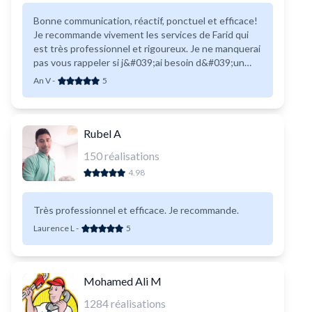
Bonne communication, réactif, ponctuel et efficace!
Je recommande vivement les services de Farid qui
est très professionnel et rigoureux. Je ne manquerai
pas vous rappeler si j&#039;ai besoin d&#039;un
autre dépannage en plomberie ou autre. Merci!
An V
-
5
Rubel A
150
réalisations
4.98
Très professionnel et efficace. Je recommande.
Laurence L
-
5
Mohamed Ali M
1284
réalisations