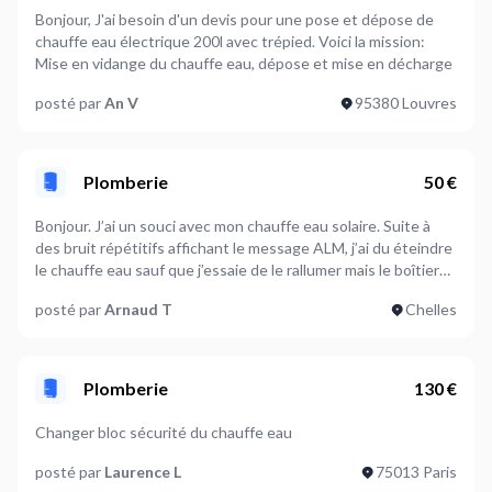
Bonjour, J'ai besoin d'un devis pour une pose et dépose de
chauffe eau électrique 200l avec trépied. Voici la mission:
Mise en vidange du chauffe eau, dépose et mise en décharge
posté par
An V
95380 Louvres
Plomberie
50 €
Bonjour. J’ai un souci avec mon chauffe eau solaire. Suite à
des bruit répétitifs affichant le message ALM, j’ai du éteindre
le chauffe eau sauf que j’essaie de le rallumer mais le boîtier
ne m’affiche rien. J’ai testé la prise de courant et elle
posté par
Arnaud T
Chelles
fonctionne.
Plomberie
130 €
Changer bloc sécurité du chauffe eau
posté par
Laurence L
75013 Paris